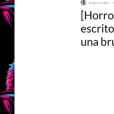
Jorge Consiglio
·
[Horro
escrit
una br