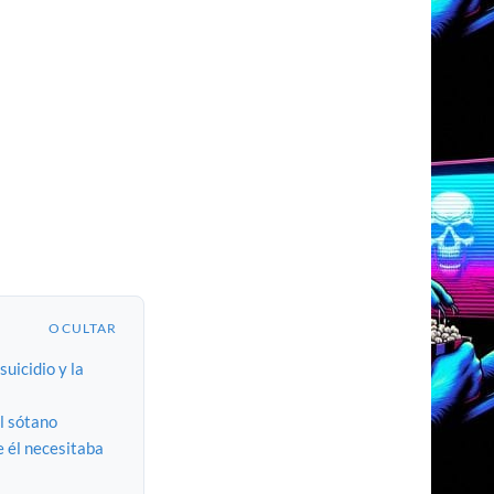
OCULTAR
uicidio y la
el sótano
e él necesitaba