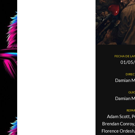
FECHA DE L
01/05
DIRE
Damian M
GUI
Damian M
REPA
Adam Scott, P
Brendan Conroy,
Florence Ordesh,