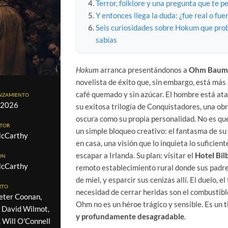
Terror, folklore y una pregunta que te p
Y entonces llega la duda: ¿fue real o fue
Seis curiosidades sobre Hokum que pr
sabías
Hokum
arranca presentándonos a
Ohm Baum
novelista de éxito que, sin embargo, está má
café quemado y sin azúcar. El hombre está atas
ANZAMIENTO
/2026
su exitosa trilogía de Conquistadores, una ob
oscura como su propia personalidad. No es qu
CTOR
un simple bloqueo creativo: el fantasma de su
cCarthy
en casa, una visión que lo inquieta lo suficien
escapar a Irlanda. Su plan: visitar el
Hotel Bi
ON
cCarthy
remoto establecimiento rural donde sus padre
de miel, y esparcir sus cenizas allí. El duelo, e
RTO
necesidad de cerrar heridas son el combustible
eter Coonan,
Ohm no es un héroe trágico y sensible. Es un 
 David Wilmot,
y profundamente desagradable
.
 Will O'Connell