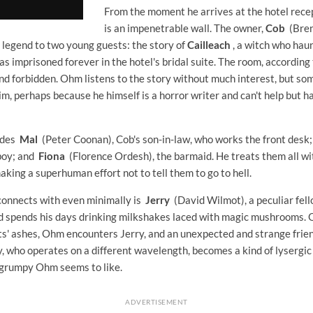
From the moment he arrives at the hotel rece
is an impenetrable wall. The owner,
Cob
(Bren
y legend to two young guests: the story of
Cailleach
, a witch who hau
s imprisoned forever in the hotel's bridal suite. The room, according 
nd forbidden. Ohm listens to the story without much interest, but so
im, perhaps because he himself is a horror writer and can't help but 
ludes
Mal
(Peter Coonan), Cob's son-in-law, who works the front desk
lboy; and
Fiona
(Florence Ordesh), the barmaid. He treats them all wi
making a superhuman effort not to tell them to go to hell.
connects with even minimally is
Jerry
(David Wilmot), a peculiar fell
d spends his days drinking milkshakes laced with magic mushrooms. O
nts' ashes, Ohm encounters Jerry, and an unexpected and strange fri
, who operates on a different wavelength, becomes a kind of lysergic 
 grumpy Ohm seems to like.
ADVERTISEMENT