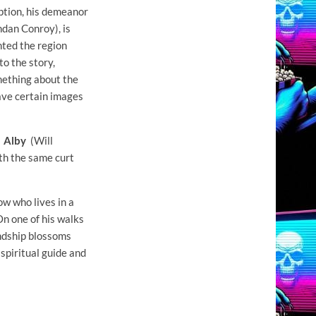
ption, his demeanor
dan Conroy), is
nted the region
to the story,
mething about the
have certain images
;
Alby
(Will
th the same curt
ow who lives in a
n one of his walks
endship blossoms
spiritual guide and