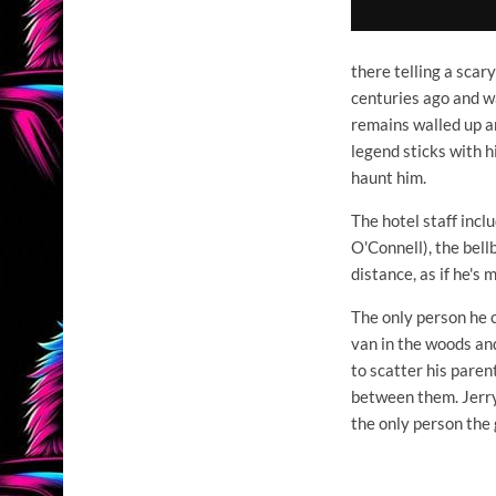
there telling a scar
centuries ago and wa
remains walled up a
legend sticks with h
haunt him.
The hotel staff inc
O'Connell), the bel
distance, as if he's 
The only person he 
van in the woods an
to scatter his pare
between them. Jerry
the only person the