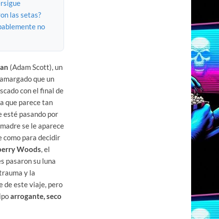
ersigue
ron las setas?
obablemente no
an
(Adam Scott), un
s amargado que un
cado con el final de
ra que parece tan
e esté pasando por
 madre se le aparece
te como para decidir
lberry Woods
, el
s pasaron su luna
l trauma y la
 de este viaje, pero
tipo
arrogante, seco