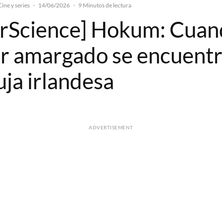
Cine y series
·
14/06/2026
·
9 Minutos de lectura
rScience] Hokum: Cuan
or amargado se encuentr
uja irlandesa
ADVERTISEMENT